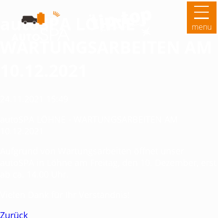
autoSPA LÖHNE -
menu
WARTUNGSARBEITEN AM
10.12.2021
24.11.2021 15:49
autoSPA LÖHNE - WARTUNGSARBEITEN AM
10.12.2021
Aufgrund von Wartungsarbeiten öffnet unser
autoSPA in Löhne am Freitag, den 10. Dezember, erst
ab ca. 14.00 Uhr.
Vielen Dank für Ihr Verständnis!
Zurück