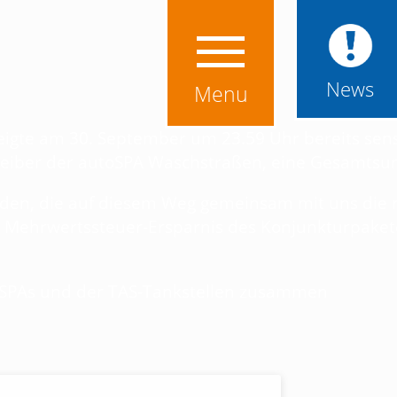
News
Menu
eigte am 30. September um 23.59 Uhr bereits sen
reiber der autoSPA Waschstraßen, eine Gesamts
nden, die auf diesem Weg gemeinsam mit uns die r
 Mehrwertssteuer-Ersparnis des Konjunkturpakete
oSPAs und der TAS-Tankstellen zusammen