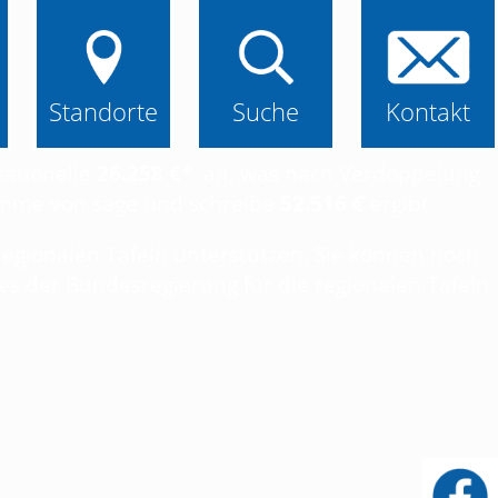
Standorte
Suche
Kontakt
sationelle
26.258 €*
an, was nach Verdoppelung
umme von sage und schreibe
52.516 €
ergibt.
egionalen Tafeln unterstützen. Sie können noch
s der Bundesregierung für die regionalen Tafeln