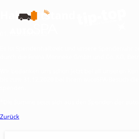
Halbzeitstand
01.10.2020 09:33
Es ist Spendenhalbzeit und unsere Spendenuhr z
durch die Firma Mönneke GmbH und Co. KG, Bet
Wir bedanken uns schon jetzt bei all unseren Ku
bis zum 31.12.2020 bei Ihrem autoSPA-Besuch die
spenden.
*Die Summe setzt sich aus den Spenden der aut
Zurück