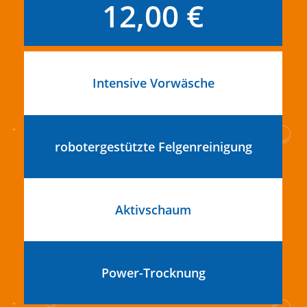
12,00 €
Intensive Vorwäsche
robotergestützte Felgenreinigung
Aktivschaum
Power-Trocknung