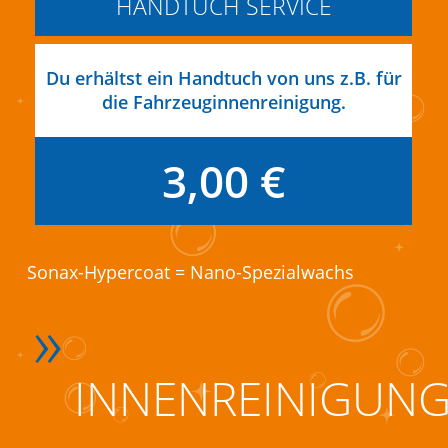
HANDTUCH SERVICE
Du erhältst ein Handtuch von uns z.B. für
die Fahrzeuginnenreinigung.
3,00 €
Sonax-Hypercoat = Nano-Spezialwachs
»
INNENREINIGUN