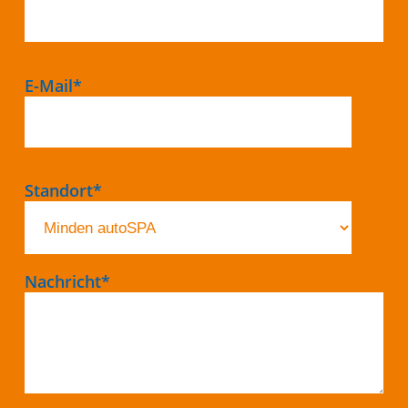
Pflichtfeld
E-Mail
*
Pflichtfeld
Standort
*
Pflichtfeld
Nachricht
*